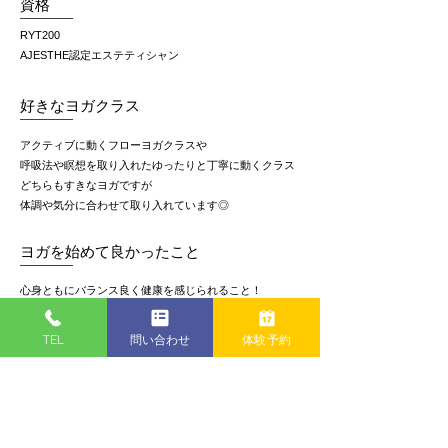
資格
RYT200
AJESTHE認定エステティシャン
​好きなヨガクラス
アクティブに動くフローヨガクラスや
呼吸法や瞑想を取り入れたゆったりと丁寧に動くクラス
どちらもすきなヨガですが
体調や気分に合わせて取り入れています◎
ヨガを始めて良かったこと
心身ともにバランス良く健康を感じられること！
毎日自分の身体や感情に日々向き合いながら
生活するようになったことで、
TEL
問い合わせ
体験予約
必要以上に感情の波に振り回されることもなくなり、
自分を少し好きになれたこと。
生活の中の小さな幸せに感謝を感じることが増え、
以前より豊かさを更に感じられれようになったこと。