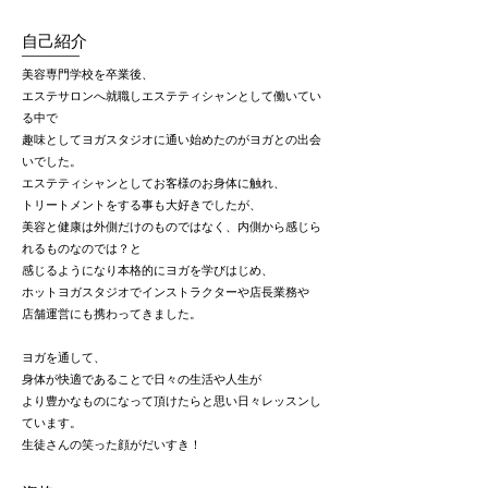
自己紹介
美容専門学校を卒業後、
エステサロンへ就職しエステティシャンとして働いてい
る中で
趣味としてヨガスタジオに通い始めたのがヨガとの出会
いでした。
エステティシャンとしてお客様のお身体に触れ、
トリートメントをする事も大好きでしたが、
美容と健康は外側だけのものではなく、内側から感じら
れるものなのでは？と
感じるようになり本格的にヨガを学びはじめ、
ホットヨガスタジオでインストラクターや店長業務や
店舗運営にも携わってきました。
ヨガを通して、
身体が快適であることで日々の生活や人生が
より豊かなものになって頂けたらと思い日々レッスンし
ています。
生徒さんの笑った顔がだいすき！