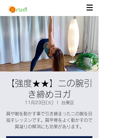
【強度★★】二の腕引
き締めヨガ
11月23日(火)
  |  
台東区
肩や腕を動かす事で引き締まった二の腕を目
指すレッスンです。肩甲骨をよく動かすので