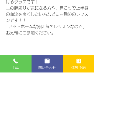
けるクラスです！  
二の腕周りが気になる方や、肩こりで上半身
の血流を良くしたい方などにお勧めのレッス
ンです！！
  アットホームな雰囲気のレッスンなので、
お気軽にご参加ください。
このイベントをシェア
TEL
問い合わせ
体験予約
Instagram
公式LINE