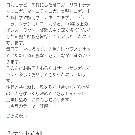
ヨガセラピーを軸にした陰ヨガ、リストラテ
ィブヨガ、マタニティヨガ、美整体ヨガ、ま
た脳科学や解剖学、スポーツ医学、ヨガスー
トラ、クラシカルヨーガなど、20年以上の
インストラクター経験の中で深く濃く学んで
きた知識と経験を皆様とシェアしたいと思っ
ています。
毎月テーマに添って、先生方にクラスで使っ
ていただける知識などを交えながら進めてい
きます。　
そのあとお時間のある方はサットサンガにて
色々と楽しくお話しできたらと思っていま
す。
仲間と共に新しい風を吹かせ合いながら本物
のヨガをゆっくり深めていきませんか✨✨
お申し込み、お待ちしております。
〈今月のテーマ・呼吸〉
さらに表示
チケット詳細