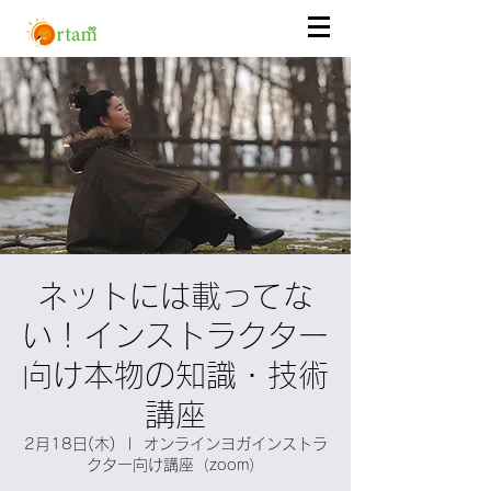
ネットには載ってな
い！インストラクター
向け本物の知識・技術
講座
2月18日(木)
  |  
オンラインヨガインストラ
クター向け講座（zoom）